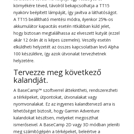
környékére téved, távolról bekapcsolhatja a TT15
nyakörv beépített lámpáját, így javítva a láthatóságot.
A TT15 beállítható mentési módra, ilyenkor 25%-os
akkumulátor kapacitás esetén ritkábban küld jelet,
hogy biztosan megtalálhassa az elveszett kutyát (ezzel
akár 12 órán át is képes üzemelni). Veszély esetén
elküldheti helyzetét az összes kapcsolatban levő Alpha
100 készülékre, így azok útvonalat tervezhetnek
helyzetére.
Tervezze meg következő
kalandját.
A BaseCamp™ szoftverrel áttekintheti, rendszerezheti
a térképeket, útpontokat, útvonalakat vagy
nyomvonalakat. Ez az ingyenes kalandtervező arra is
lehetőséget biztosít, hogy Garmin Adventure
kalandokat készítsen, melyeket megoszthat
ismerőseivel. A BaseCamp 2D vagy 3D módban jeleníti
meg számítógépén a térképeket, beleértve a