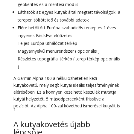
geokerítés és a mentési mód is
Láthatók az egyes kutyák által megtett távolságok, a
terepen töltött idő és további adatok
Előre betöltött Európa szabadidős térkép és 1 éves
ingyenes BirdsEye előfizetés
Teljes Európa úthálózat térkép
Magyarnyelvű menürendszer ( opcionális )
Részletes topográfiai térkép ( terep térkép opcionális
)
A Garmin Alpha 100 a nélkülözhetetlen kézi
kutyakövető, mely segít kutyái ideális teljesítményének
elérésében. Ez a könnyen kezelhető készülék mutatja
kutyái helyzetét, 5 másodpercenként frissítve a
pozíciót. Az Alpha 100-zal követheti ismerősei kutyáit is
1
.
A kutyakövetés újabb
lépcsője