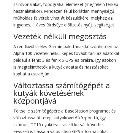
szintvonalakat, topográfiai elemeket (megfelelő térkép
használatakor). Mindezen felül korlátlan mennyiségű
műholdas felvételt vihet át készülékére, melyhez az
ingyenes, 1 éves BirdsEye előfizetés nyújt segítséget.
Vezeték nélküli megosztás
A rendkívül széles Garmin palettának köszönhetően az
Alpha 100 vezeték nélkül képes továbbítani az adatokat
például a fēnix 3 és fēnix 5 GPS-es órákra, így azokon
is megtekinthetők a kutyák adatai és riasztásokat
kaphat a csuklóján.
Változtassa számítógépét a
kutyák követésének
központjává
Töltse le számítógépére a BaseStation programot és
változtassa át terepi kutyakövető központtá, így
számos, TT15 nyakörvet viselő kutyát követhet
egyszerre. Lássa a valós idejű GPS információkat