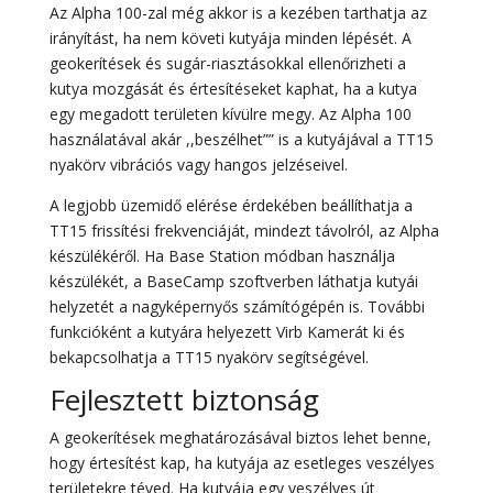
Az Alpha 100-zal még akkor is a kezében tarthatja az
irányítást, ha nem követi kutyája minden lépését. A
geokerítések és sugár-riasztásokkal ellenőrizheti a
kutya mozgását és értesítéseket kaphat, ha a kutya
egy megadott területen kívülre megy. Az Alpha 100
használatával akár ,,beszélhet”” is a kutyájával a TT15
nyakörv vibrációs vagy hangos jelzéseivel.
A legjobb üzemidő elérése érdekében beállíthatja a
TT15 frissítési frekvenciáját, mindezt távolról, az Alpha
készülékéről. Ha Base Station módban használja
készülékét, a BaseCamp szoftverben láthatja kutyái
helyzetét a nagyképernyős számítógépén is. További
funkcióként a kutyára helyezett Virb Kamerát ki és
bekapcsolhatja a TT15 nyakörv segítségével.
Fejlesztett biztonság
A geokerítések meghatározásával biztos lehet benne,
hogy értesítést kap, ha kutyája az esetleges veszélyes
területekre téved. Ha kutyája egy veszélyes út