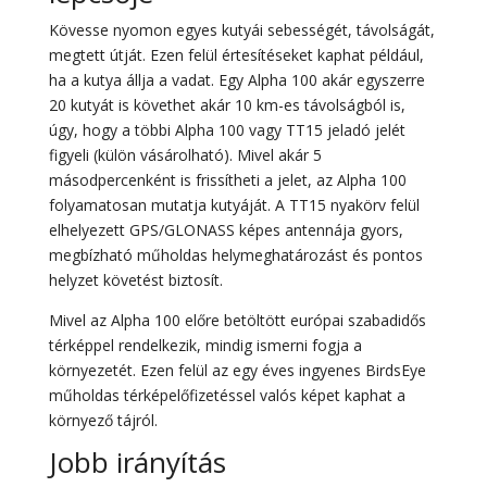
Kövesse nyomon egyes kutyái sebességét, távolságát,
megtett útját. Ezen felül értesítéseket kaphat például,
ha a kutya állja a vadat. Egy Alpha 100 akár egyszerre
20 kutyát is követhet akár 10 km-es távolságból is,
úgy, hogy a többi Alpha 100 vagy TT15 jeladó jelét
figyeli (külön vásárolható). Mivel akár 5
másodpercenként is frissítheti a jelet, az Alpha 100
folyamatosan mutatja kutyáját. A TT15 nyakörv felül
elhelyezett GPS/GLONASS képes antennája gyors,
megbízható műholdas helymeghatározást és pontos
helyzet követést biztosít.
Mivel az Alpha 100 előre betöltött európai szabadidős
térképpel rendelkezik, mindig ismerni fogja a
környezetét. Ezen felül az egy éves ingyenes BirdsEye
műholdas térképelőfizetéssel valós képet kaphat a
környező tájról.
Jobb irányítás