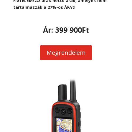
FIGYELEM! Az árak nettó árak, amelyek nem
tartalmazzák a 27%-os ÁFAt!
Ár: 399 900
Ft
Megrendelem