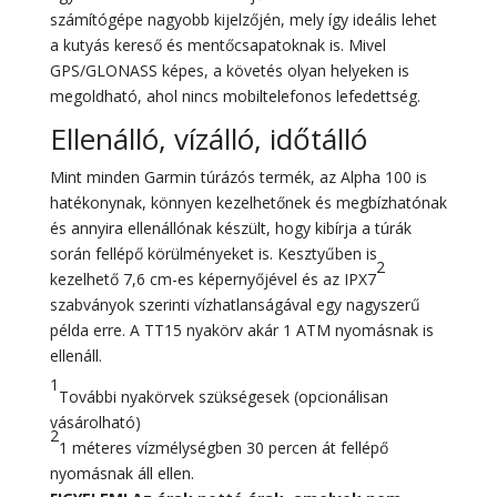
számítógépe nagyobb kijelzőjén, mely így ideális lehet
a kutyás kereső és mentőcsapatoknak is. Mivel
GPS/GLONASS képes, a követés olyan helyeken is
megoldható, ahol nincs mobiltelefonos lefedettség.
Ellenálló, vízálló, időtálló
Mint minden Garmin túrázós termék, az Alpha 100 is
hatékonynak, könnyen kezelhetőnek és megbízhatónak
és annyira ellenállónak készült, hogy kibírja a túrák
során fellépő körülményeket is. Kesztyűben is
2
kezelhető 7,6 cm-es képernyőjével és az IPX7
szabványok szerinti vízhatlanságával egy nagyszerű
példa erre. A TT15 nyakörv akár 1 ATM nyomásnak is
ellenáll.
1
További nyakörvek szükségesek (opcionálisan
vásárolható)
2
1 méteres vízmélységben 30 percen át fellépő
nyomásnak áll ellen.