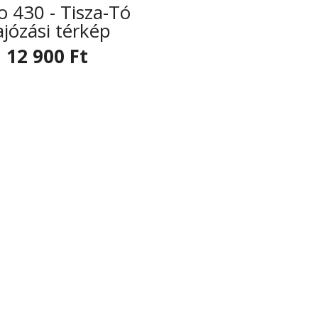
o 430 - Tisza-Tó
ajózási térkép
12 900 Ft