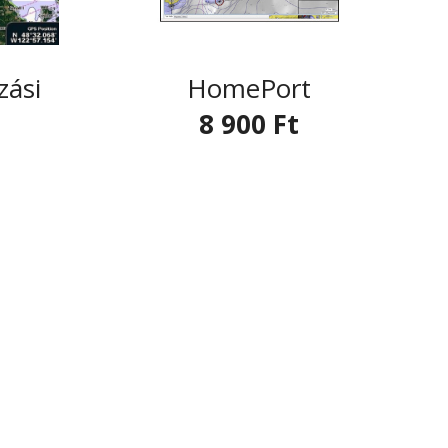
HomePort
zási
8 900 Ft