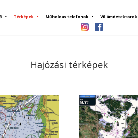
ő
Térképek
Műholdas telefonok
Villámdetektorok
Hajózási térképek