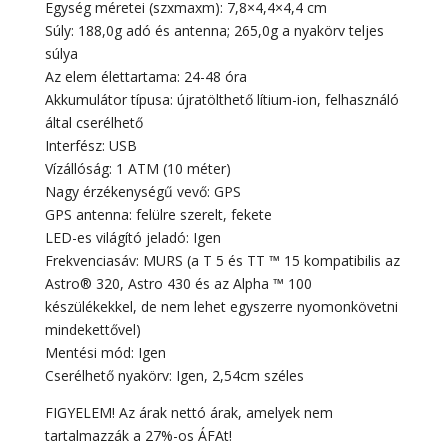
Egység méretei (szxmaxm): 7,8×4,4×4,4 cm
Súly: 188,0g adó és antenna; 265,0g a nyakörv teljes
súlya
Az elem élettartama: 24-48 óra
Akkumulátor típusa: újratölthető lítium-ion, felhasználó
által cserélhető
Interfész: USB
Vízállóság: 1 ATM (10 méter)
Nagy érzékenységű vevő: GPS
GPS antenna: felülre szerelt, fekete
LED-es világító jeladó: Igen
Frekvenciasáv: MURS (a T 5 és TT ™ 15 kompatibilis az
Astro® 320, Astro 430 és az Alpha ™ 100
készülékekkel, de nem lehet egyszerre nyomonkövetni
mindekettővel)
Mentési mód: Igen
Cserélhető nyakörv: Igen, 2,54cm széles
FIGYELEM! Az árak nettó árak, amelyek nem
tartalmazzák a 27%-os ÁFAt!