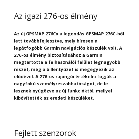
Az igazi 276-os élmény
Az új GPSMAP 276Cx a legendás GPSMAP 276C-ből
lett továbbfejlesztve, mely híresen a
legátfogóbb Garmin navigációs készülék volt. A
276-os élmény biztosításához a Garmin
megtartotta a felhasználói felület legnagyobb
részét, még a billentyűzet is megegyezik az
elődével. A 276-os rajongói értékelni fogják a
nagyfokú személyreszabhatóságot, de le
lesznek nyűgözve az új funkcióktól, mellyel
kibővítették az eredeti készüléket.
Fejlett szenzorok