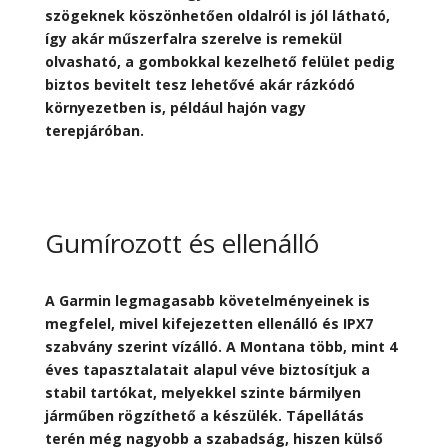
szögeknek köszönhetően oldalról is jól látható,
így akár műszerfalra szerelve is remekül
olvasható, a gombokkal kezelhető felület pedig
biztos bevitelt tesz lehetővé akár rázkódó
környezetben is, például hajón vagy
terepjáróban.
Gumírozott és ellenálló
A Garmin legmagasabb követelményeinek is
megfelel, mivel kifejezetten ellenálló és IPX7
szabvány szerint vízálló. A Montana több, mint 4
éves tapasztalatait alapul véve biztosítjuk a
stabil tartókat, melyekkel szinte bármilyen
járműben rögzíthető a készülék. Tápellátás
terén még nagyobb a szabadság, hiszen külső