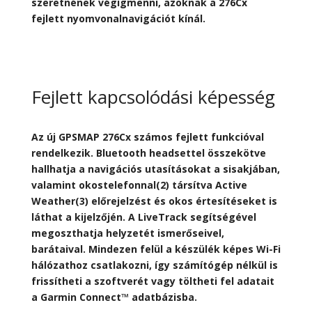
szeretnének végigmenni, azoknak a 276Cx
fejlett nyomvonalnavigációt kínál.
Fejlett kapcsolódási képesség
Az új GPSMAP 276Cx számos fejlett funkcióval
rendelkezik. Bluetooth headsettel összekötve
hallhatja a navigációs utasításokat a sisakjában,
valamint okostelefonnal(2) társítva Active
Weather(3) előrejelzést és okos értesítéseket is
láthat a kijelzőjén. A LiveTrack segítségével
megoszthatja helyzetét ismerőseivel,
barátaival. Mindezen felül a készülék képes Wi-Fi
hálózathoz csatlakozni, így számítógép nélkül is
frissítheti a szoftverét vagy töltheti fel adatait
a Garmin Connect™ adatbázisba.