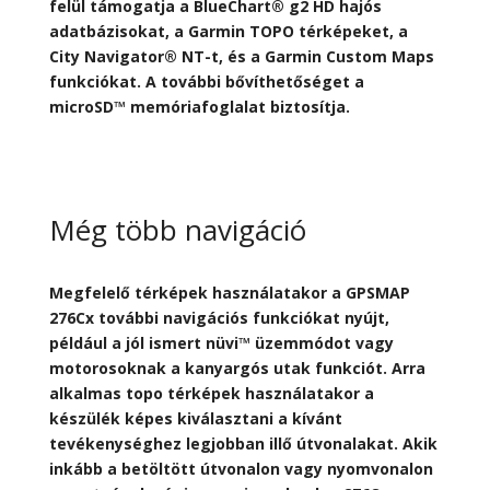
felül támogatja a BlueChart® g2 HD hajós
adatbázisokat, a Garmin TOPO térképeket, a
City Navigator® NT-t, és a Garmin Custom Maps
funkciókat. A további bővíthetőséget a
microSD™ memóriafoglalat biztosítja.
Még több navigáció
Megfelelő térképek használatakor a GPSMAP
276Cx további navigációs funkciókat nyújt,
például a jól ismert nüvi™ üzemmódot vagy
motorosoknak a kanyargós utak funkciót. Arra
alkalmas topo térképek használatakor a
készülék képes kiválasztani a kívánt
tevékenységhez legjobban illő útvonalakat. Akik
inkább a betöltött útvonalon vagy nyomvonalon