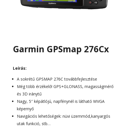
Garmin GPSmap 276Cx
Leírás:
A sokrétű GPSMAP 276C továbbfejlesztése
Még több érzékelő! GPS+GLONASS, magasságmérő
és 3D iránytű
Nagy, 5″ képátlójú, napfénynél is látható WVGA
képernyő
Navigációs lehetőségek: nüvi üzemmód,kanyargós
utak funkció, stb…