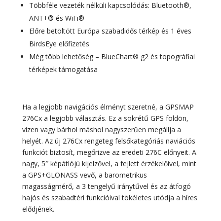
Többféle vezeték nélküli kapcsolódás: Bluetooth®,
ANT+® és WiFi®
Előre betöltött Európa szabadidős térkép és 1 éves
BirdsEye előfizetés
Még több lehetőség – BlueChart® g2 és topográfiai
térképek támogatása
Ha a legjobb navigációs élményt szeretné, a GPSMAP
276Cx a legjobb választás. Ez a sokrétű GPS földön,
vízen vagy bárhol máshol nagyszerűen megállja a
helyét. Az új 276Cx rengeteg felsőkategóriás naviációs
funkciót biztosít, megőrizve az eredeti 276C előnyeit. A
nagy, 5″ képátlójú kijelzővel, a fejlett érzékelőivel, mint
a GPS+GLONASS vevő, a barometrikus
magasságmérő, a 3 tengelyű iránytűvel és az átfogó
hajós és szabadtéri funkcióival tökéletes utódja a híres
elődjének.