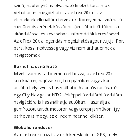
színű, napfénynél is olvasható kijelzőt tartalmaz.
Vízhatlan és megbízható, az eTrex 20x-et az
elemeknek ellenállóra tervezték. Könnyen használható
menürendszerének köszönhetően több időt tölthet a
kirándulással és kevesebbet információk keresésével.
Az eTrex 20x a legendás megbízhatóságot nyújtja. Por,
pára, kosz, nedvesség vagy víz nem árthat ennek a
navigátornak.
Bárhol használható
Mivel számos tartó érhető el hozzá, az eTrex 20x
kerékpáron, hajózáskor, terepjáróban vagy akár
autóba helyezve is használható. Az autós tartóval és
egy City Navigator NT® térképpel fordulóról fordulóra
navigációra is használhatja autóban. Használja a
gumírozott tartót motoron vagy terepi járművön, így
bárhova is megy, az eTrex mindenhol elkíséri.
Globális rendszer
Az új eTrex sorozat az első kereskedelmi GPS, mely