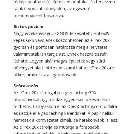
térképi adatbázisát. Keressen pontokat és tervezzen
rájuk útvonalat könnyedén, az egyszerű
menürendszert használva.
Biztos pozíció
Nagy érzékenységű, EGNOS felkészített, HotFix®
képes GPS vevőjének köszönhetően az eTrex 20x
gyorsan és pontosan határozza meg a helyzetet,
valamint stabilan tartja azt. Ennek haszna tisztán
látható. Legyen akár magas épületek vagy sűrű
növényzet alatt, biztosan számíthat az eTrex 20x-re
akkor, amikor az a legfontosabb.
Szórakozás
Az eTrex 20x támogatja a geocaching GPX
állományokat, így a ládák egyenesen a készülékre
tölthetők. Látogasson el az OpenCaching.com oldalra
és kezdje el a geocaching kalandokat. A papír nélküli
nemcsak a környezetet kíméli, de hatékonyabb is lesz.
Az eTrex 20x tárolja és mutatja a fontosabb
információkat, például a hely, terep, nehézség és