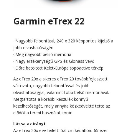
Garmin eTrex 22
· Nagyobb felbontású, 240 x 320 képpontos kijelző a
jobb olvashatóságért
· Még nagyobb belső memória
· Nagy érzékenységű GPS és Glonass vevő
· Előre betöltött Kelet-Európa topoactive térkép
Az eTrex 20x a sikeres eTrex 20 továbbfejlesztett
változata, nagyobb felbontással és jobb
olvashatósággal, valamint több belső memóriával.
Megtartotta a korábbi készülék könnyű
kezelhetőségét, mely annyira közkedveltté tette az
elődöt a terepi használat során.
Lássa az irányt
Az eTrex 20x egy fejlett, 5,6 cm képátlójú 65 ezer