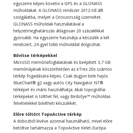
egyszerre képes követni a GPS és a GLONASS
műholdakat. A GLONASS rendszer 2012-től állt
szolgálatba, melyet a Oroszország üzemeltet.
GLONASS műholdak használatával a
helyzetmeghatározás átlagosan 20 százalékkal
gyorsabb. Ha egyszerre használja a készülék a két
rendszert, 24-gyel több műholddal dolgozhat.
Bővítse térképekkel
MicroSD memóriafoglalatának és beépített 3,7 GB
memóriájának köszönhetően az eTrex 20x számos
térkép fogadására képes. Csak dugjon bele hajós
BlueChart® g2 vagy autós City Navigator NT®
térképet és máris használhatja. Akár topográfiai
térképeket is tölthet fel, vagy BirdsEye™ műholdas
felvételekkel bővítheti készülékét.
Előre töltött TopoActive térkép
A dobozból kivéve azonnal használható, mivel előre
betöltve tartalmazza a TopoActive Kelet-Európa