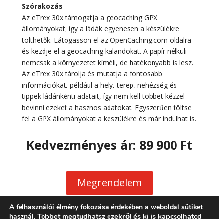
Szórakozás
Az eTrex 30x támogatja a geocaching GPX
állományokat, így a ládák egyenesen a készülékre
tölthetők. Látogasson el az OpenCaching.com oldalra
és kezdje el a geocaching kalandokat. A papír nélküli
nemcsak a környezetet kíméli, de hatékonyabb is lesz.
Az eTrex 30x tárolja és mutatja a fontosabb
információkat, például a hely, terep, nehézség és
tippek ládánkénti adatait, így nem kell többet kézzel
bevinni ezeket a hasznos adatokat. Egyszerűen töltse
fel a GPX állományokat a készülékre és már indulhat is.
Kedvezményes ár:
89 900 Ft
Megrendelem
A felhasználói élmény fokozása érdekében a weboldal sütiket
Többet megtudhatsz ezekről és ki is kapcsolhatod
használ.