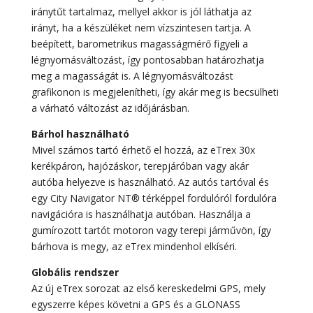
iránytűt tartalmaz, mellyel akkor is jól láthatja az
irányt, ha a készüléket nem vízszintesen tartja. A
beépített, barometrikus magasságmérő figyeli a
légnyomásváltozást, így pontosabban határozhatja
meg a magasságát is. A légnyomásváltozást
grafikonon is megjelenítheti, így akár meg is becsülheti
a várható változást az időjárásban.
Bárhol használható
Mivel számos tartó érhető el hozzá, az eTrex 30x
kerékpáron, hajózáskor, terepjáróban vagy akár
autóba helyezve is használható. Az autós tartóval és
egy City Navigator NT® térképpel fordulóról fordulóra
navigációra is használhatja autóban. Használja a
gumírozott tartót motoron vagy terepi járművön, így
bárhova is megy, az eTrex mindenhol elkíséri.
Globális rendszer
Az új eTrex sorozat az első kereskedelmi GPS, mely
egyszerre képes követni a GPS és a GLONASS