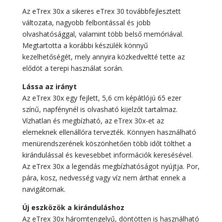
Az eTrex 30x a sikeres eTrex 30 továbbfejlesztett
változata, nagyobb felbontással és jobb
olvashatósággal, valamint több belső memóriával.
Megtartotta a korábbi készülék könnyű
kezelhetőségét, mely annyira közkedveltté tette az
elődöt a terepi használat során.
Lássa az irányt
Az eTrex 30x egy fejlett, 5,6 cm képátlójú 65 ezer
színű, napfénynél is olvasható kijelzőt tartalmaz.
Vízhatlan és megbízható, az eTrex 30x-et az
elemeknek ellenállóra tervezték. Könnyen használható
menürendszerének köszönhetően több időt tölthet a
kirándulással és kevesebbet információk keresésével.
Az eTrex 30x a legendás megbízhatóságot nyújtja. Por,
pára, kosz, nedvesség vagy víz nem árthat ennek a
navigátornak.
Új eszközök a kiránduláshoz
Az eTrex 30x háromtengelyű, döntötten is használható