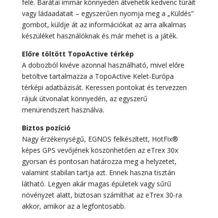
felé. Barátai immár könnyedén átvehetik kedvenc túráit
vagy ládaadatait – egyszerűen nyomja meg a „Küldés”
gombot, küldje át az információkat az arra alkalmas
készüléket használóknak és már mehet is a játék.
Előre töltött TopoActive térkép
A dobozból kivéve azonnal használható, mivel előre
betöltve tartalmazza a TopoActive Kelet-Európa
térképi adatbázisát. Keressen pontokat és tervezzen
rájuk útvonalat könnyedén, az egyszerű
menürendszert használva.
Biztos pozíció
Nagy érzékenységű, EGNOS felkészített, HotFix®
képes GPS vevőjének köszönhetően az eTrex 30x
gyorsan és pontosan határozza meg a helyzetet,
valamint stabilan tartja azt. Ennek haszna tisztán
látható. Legyen akár magas épületek vagy sűrű
növényzet alatt, biztosan számíthat az eTrex 30-ra
akkor, amikor az a legfontosabb.