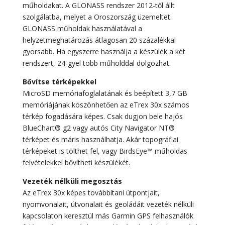
műholdakat. A GLONASS rendszer 2012-től állt
szolgálatba, melyet a Oroszország üzemeltet.
GLONASS műholdak használatával a
helyzetmeghatározás átlagosan 20 százalékkal
gyorsabb. Ha egyszerre használja a készülék a két
rendszert, 24-gyel több műholddal dolgozhat.
Bővítse térképekkel
MicroSD memóriafoglalatának és beépített 3,7 GB
memóriájának köszönhetően az eTrex 30x számos
térkép fogadására képes. Csak dugjon bele hajós
BlueChart® g2 vagy autós City Navigator NT®
térképet és máris használhatja. Akár topográfiai
térképeket is tölthet fel, vagy BirdsEye™ műholdas
felvételekkel bővítheti készülékét.
Vezeték nélküli megosztás
Az eTrex 30x képes továbbítani útpontjait,
nyomvonalait, útvonalait és geoládáit vezeték nélküli
kapcsolaton keresztül más Garmin GPS felhasználók