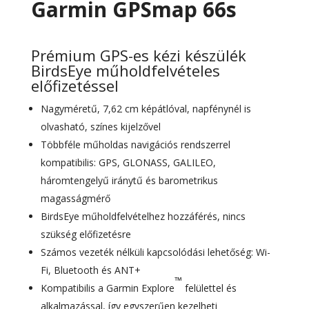
Garmin GPSmap 66s
Prémium GPS-es kézi készülék
BirdsEye műholdfelvételes
előfizetéssel
Nagyméretű, 7,62 cm képátlóval, napfénynél is
olvasható, színes kijelzővel
Többféle műholdas navigációs rendszerrel
kompatibilis: GPS, GLONASS, GALILEO,
háromtengelyű iránytű és barometrikus
magasságmérő
BirdsEye műholdfelvételhez hozzáférés, nincs
szükség előfizetésre
Számos vezeték nélküli kapcsolódási lehetőség: Wi-
Fi, Bluetooth és ANT+
™
Kompatibilis a Garmin Explore
felülettel és
alkalmazással, így egyszerűen kezelheti