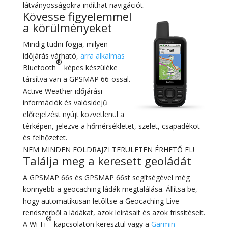
látványosságokra indíthat navigációt.
Kövesse figyelemmel
a körülményeket
Mindig tudni fogja, milyen
időjárás várható,
arra alkalmas
®
Bluetooth
képes készüléke
társítva van a GPSMAP 66-ossal.
Active Weather időjárási
információk és valósidejű
előrejelzést nyújt közvetlenül a
térképen, jelezve a hőmérsékletet, szelet, csapadékot
és felhőzetet.
NEM MINDEN FÖLDRAJZI TERÜLETEN ÉRHETŐ EL!
Találja meg a keresett geoládát
A GPSMAP 66s és GPSMAP 66st segítségével még
könnyebb a geocaching ládák megtalálása. Állítsa be,
hogy automatikusan letöltse a Geocaching Live
rendszerből a ládákat, azok leírásait és azok frissítéseit.
®
A Wi-Fi
kapcsolaton keresztül vagy a
Garmin