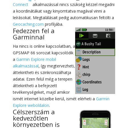
™
Connect
alkalmazással nincs szükség kézzel megadni
a koordinátákat vagy kinyomtatva magával vinni a
leírásokat. Megtalálásait pedig automatikusan feltölti a
Geocaching.com
profiljába.
Fedezzen fel a
Garminnal
Ha nincs is online kapcsolatban, a
GPSMAP 66 sorozat kapcsolódik
a
Garmin Explore mobil
alkalmazással
, így megtervezheti,
áttekintheti és szinkronizálhatja
adatai. Ezen felül még a terepen
áttekintheti a befejezett
tevékenységeket, majd amikor
ismét internet közelbe kerül, ismét elérheti a
Garmin
Explore weboldalon
.
Célszerszám a
kedvezőtlen
környezetben is