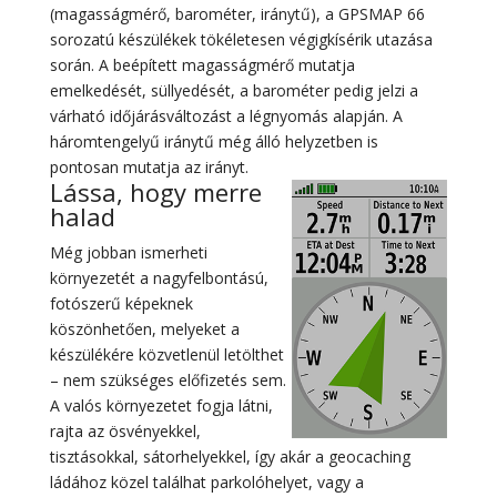
(magasságmérő, barométer, iránytű), a GPSMAP 66
sorozatú készülékek tökéletesen végigkísérik utazása
során. A beépített magasságmérő mutatja
emelkedését, süllyedését, a barométer pedig jelzi a
várható időjárásváltozást a légnyomás alapján. A
háromtengelyű iránytű még álló helyzetben is
pontosan mutatja az irányt.
Lássa, hogy merre
halad
Még jobban ismerheti
környezetét a nagyfelbontású,
fotószerű képeknek
köszönhetően, melyeket a
készülékére közvetlenül letölthet
– nem szükséges előfizetés sem.
A valós környezetet fogja látni,
rajta az ösvényekkel,
tisztásokkal, sátorhelyekkel, így akár a geocaching
ládához közel találhat parkolóhelyet, vagy a