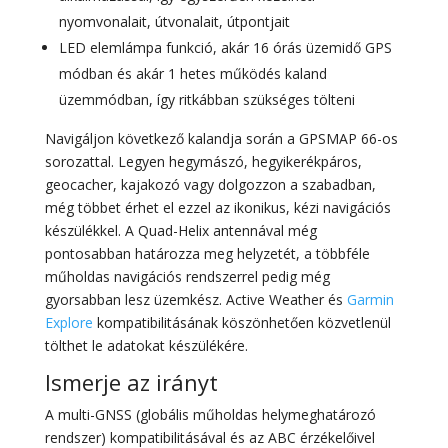
nyomvonalait, útvonalait, útpontjait
LED elemlámpa funkció, akár 16 órás üzemidő GPS
módban és akár 1 hetes működés kaland
üzemmódban, így ritkábban szükséges tölteni
Navigáljon következő kalandja során a GPSMAP 66-os
sorozattal. Legyen hegymászó, hegyikerékpáros,
geocacher, kajakozó vagy dolgozzon a szabadban,
még többet érhet el ezzel az ikonikus, kézi navigációs
készülékkel. A Quad-Helix antennával még
pontosabban határozza meg helyzetét, a többféle
műholdas navigációs rendszerrel pedig még
gyorsabban lesz üzemkész. Active Weather és
Garmin
Explore
kompatibilitásának köszönhetően közvetlenül
tölthet le adatokat készülékére.
Ismerje az irányt
A multi-GNSS (globális műholdas helymeghatározó
rendszer) kompatibilitásával és az ABC érzékelőivel