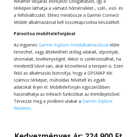
Weather időjárás előrejelző szolgáltatást, így a
térképen láthatja a várható hőmérséklet-, szél-, eső- és
a felhőváltozást. Ehhez mindössze a Garmin Connect
Mobile alkalmazással kell összekapcsolnia készülékét.
Párosítsa mobiltelefonjával
Az ingyenes
Garmin Explore mobilalkalmazással
előre
tervezhet, vagy áttekintheti utólag adatait, útpontjait,
útvonalait, tevékenységeit. Akkor is szinkronizálhat, ha
mindentől távol van, akár közvetlenül a terepen is. Ezen
felül az alkalmazás biztosítja, hogy a GPSMAP 66i
számos térképet, műholdas felvételt és egyéb
adatokat érjen el. Mobiltelefonján egyszerűbben
használhatja az inReach funkciókat az érintőkijelzővel.
Tervezze meg a jövőbeni utakat a
Garmin Explore
felületen
.
Kedvezményes ár: 224
900 Ft