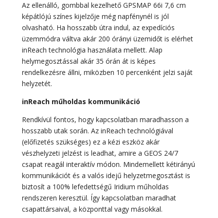
Az ellenálló, gombbal kezelhető GPSMAP 66i 7,6 cm
képátlójú színes kijelzője még napfénynél is jól
olvasható. Ha hosszabb útra indul, az expedíciós
üzemmódra váltva akár 200 órányi üzemidőt is elérhet
inReach technológia használata mellett. Alap
helymegosztással akár 35 órán át is képes
rendelkezésre állni, miközben 10 percenként jelzi saját
helyzetét.
inReach műholdas kommunikáció
Rendkívül fontos, hogy kapcsolatban maradhasson a
hosszabb utak során. Az inReach technológiával
(előfizetés szükséges) ez a kézi eszköz akár
vészhelyzeti jelzést is leadhat, amire a GEOS 24/7
csapat reagál interaktív módon. Mindemellett kétirányú
kommunikációt és a valós idejű helyzetmegosztást is
biztosít a 100% lefedettségű Iridium műholdas
rendszeren keresztül. Így kapcsolatban maradhat
csapattársaival, a központtal vagy másokkal.