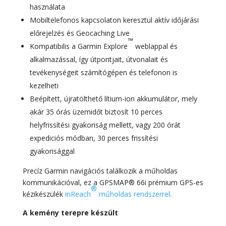
használata
Mobiltelefonos kapcsolaton keresztül aktív időjárási
előrejelzés és Geocaching Live
™
Kompatibilis a Garmin Explore
weblappal és
alkalmazással, így útpontjait, útvonalait és
tevékenységeit számítógépen és telefonon is
kezelheti
Beépített, újratölthető lítium-ion akkumulátor, mely
akár 35 órás üzemidőt biztosít 10 perces
helyfrissítési gyakoriság mellett, vagy 200 órát
expediciós módban, 30 perces frissítési
gyakorisággal
Precíz Garmin navigációs találkozik a műholdas
kommunikációval, ez a GPSMAP® 66i prémium GPS-es
®
kézikészülék
inReach
műholdas rendszerrel
.
A kemény terepre készült