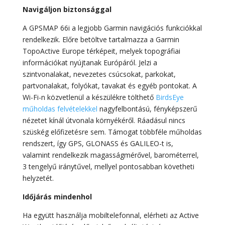
Navigáljon biztonsággal
A GPSMAP 66i a legjobb Garmin navigációs funkciókkal
rendelkezik. Előre betöltve tartalmazza a Garmin
TopoActive Europe térképeit, melyek topográfiai
információkat nyújtanak Európáról. Jelzi a
szintvonalakat, nevezetes csúcsokat, parkokat,
partvonalakat, folyókat, tavakat és egyéb pontokat. A
Wi-Fi-n közvetlenül a készülékre tölthető
BirdsEye
műholdas felvételekkel
nagyfelbontású, fényképszerű
nézetet kínál útvonala környékéről. Ráadásul nincs
szüskég előfizetésre sem. Támogat többféle műholdas
rendszert, így GPS, GLONASS és GALILEO-t is,
valamint rendelkezik magasságmérővel, barométerrel,
3 tengelyű iránytűvel, mellyel pontosabban követheti
helyzetét.
Időjárás mindenhol
Ha együtt használja mobiltelefonnal, elérheti az Active