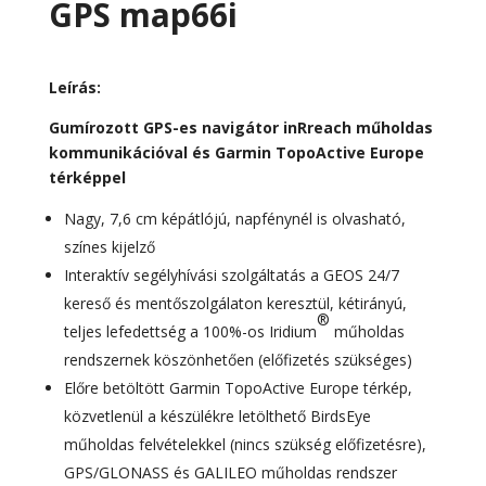
GPS map66i
Leírás:
Gumírozott GPS-es navigátor inRreach műholdas
kommunikációval és Garmin TopoActive Europe
térképpel
Nagy, 7,6 cm képátlójú, napfénynél is olvasható,
színes kijelző
Interaktív segélyhívási szolgáltatás a GEOS 24/7
kereső és mentőszolgálaton keresztül, kétirányú,
®
teljes lefedettség a 100%-os Iridium
műholdas
rendszernek köszönhetően (előfizetés szükséges)
Előre betöltött Garmin TopoActive Europe térkép,
közvetlenül a készülékre letölthető BirdsEye
műholdas felvételekkel (nincs szükség előfizetésre),
GPS/GLONASS és GALILEO műholdas rendszer