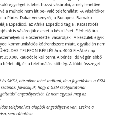
koló egységet is lehet hozzá vásárolni, amely lehetővé
ová a műhold nem lát be- való telefonálást. -A vásárlókör
, de a Párizs-Dakar versenyzői, a Budapest-Bamako
lája Expedíció, az Afrika Expedíció tagjai, Katasztrófa
Hajósok is vásárolják ezeket a készüléket. Elérhető ára
zemélyek is előszeretettel vásárolják ! A készülék egyik
gyedi kommunikációs kódrendszere miatt, egyáltalán nem
 MŰHOLDAS TELEFON BÉRLÉS Ára: 4000 Ft+Áfa/ nap
rt 350.000 kauciót le kell tenni. A bérlési idő végén ebből
 bérleti díj, és a telefonálási költség. A többi összeget
t és SMS-t, bármikor lehet indítani, de a fogadáshoz a GSM
et szabnak. Javasoljuk, hogy a GSM szolgáltatónál
gáltatás” engedélyezését. Ez nem egyezik meg az
!
das telefonhívás alapból engedélyezve van. Ezekre a
tása, sem ráhatása.