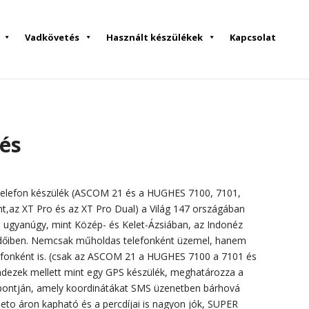
Vadkövetés
Használt készülékek
Kapcsolat
és
lefon készülék (ASCOM 21 és a HUGHES 7100, 7101,
ht,az XT Pro és az XT Pro Dual) a Világ 147 országában
 ugyanúgy, mint Közép- és Kelet-Ázsiában, az Indonéz
őerdőiben. Nemcsak műholdas telefonként üzemel, hanem
onként is. (csak az ASCOM 21 a HUGHES 7100 a 7101 és
ndezek mellett mint egy GPS készülék, meghatározza a
 pontján, amely koordinátákat SMS üzenetben bárhová
heto áron kapható és a percdíjai is nagyon jók, SUPER