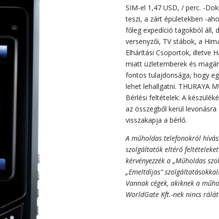
SIM-el 1,47 USD, / perc. -Dok
teszi, a zárt épületekben -ah
főleg expedíció tagokból áll
versenyzői, TV stábok, a Hima
Elhárítási Csoportok, illetve 
miatt üzletemberek és magáns
fontos tulajdonsága, hogy e
lehet lehallgatni. THURAYA
Bérlési feltételek: A készüléké
az összegből kerül levonásra a
visszakapja a bérlő.
A műholdas telefonokról hívás
szolgáltatók eltérő feltételek
kérvényezzék a „Műholdas szol
„Emeltdíjas” szolgáltatásokkal
Vannak cégek, akiknek a műhol
WorldGate Kft.-nek nincs rálá