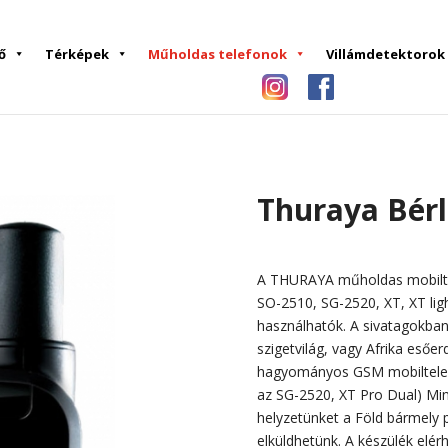
ő
Térképek
Műholdas telefonok
Villámdetektorok
Thuraya Bérl
A THURAYA műholdas mobilte
SO-2510, SG-2520, XT, XT lig
használhatók. A sivatagokban
szigetvilág, vagy Afrika es
hagyományos GSM mobiltelef
az SG-2520, XT Pro Dual) Mi
helyzetünket a Föld bármely
elküldhetünk. A készülék elér