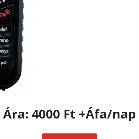
Ára: 40
00 Ft +Áfa/nap