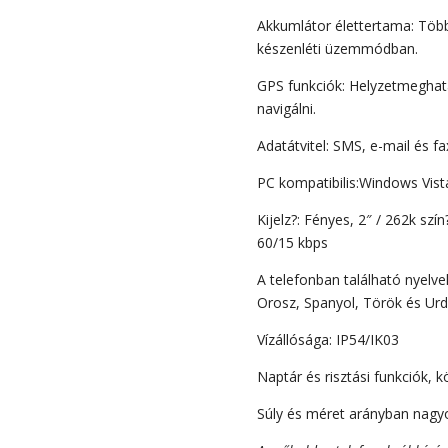
Akkumlátor élettertama: Több
készenléti üzemmódban.
GPS funkciók: Helyzetmeghat
navigálni.
Adatátvitel: SMS, e-mail és fa
PC kompatibilis:Windows Vi
Kijelz?: Fényes, 2″ / 262k szí
60/15 kbps
A telefonban található nyelvek
Orosz, Spanyol, Török és Ur
Vízállósága: IP54/IK03
Naptár és risztási funkciók,
Súly és méret arányban nagyo