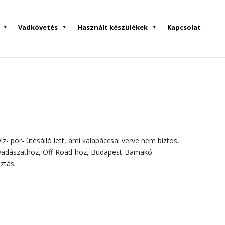
Vadkövetés
Használt készülékek
Kapcsolat
íz- por- ütésálló lett, ami kalapáccsal verve nem biztos,
gy vadászathoz, Off-Road-hoz, Budapest-Bamakó
ztás.