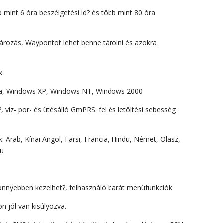
 mint 6 óra beszélgetési id? és több mint 80 óra
ározás, Waypontot lehet benne tárolni és azokra
x
sta, Windows XP, Windows NT, Windows 2000
n?, víz- por- és ütésálló GmPRS: fel és letöltési sebesség
: Arab, Kínai Angol, Farsi, Francia, Hindu, Német, Olasz,
du
 könnyebben kezelhet?, felhasználó barát menüfunkciók
n jól van kisúlyozva.