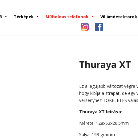
ő
Térképek
Műholdas telefonok
Villámdetektorok
Thuraya XT
Ez a legújabb változat végre v
hogy kibíja a strapát, de e
versenyhez TÖKÉLETES válas
Thuraya XT leírása:
Mérete: 128x53x26.5mm
Súlya: 193 gramm