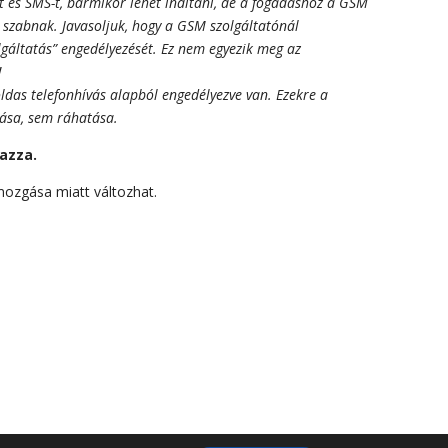
t és SMS-t, bármikor lehet indítani, de a fogadáshoz a GSM
et szabnak. Javasoljuk, hogy a GSM szolgáltatónál
gáltatás” engedélyezését. Ez nem egyezik meg az
!
das telefonhívás alapból engedélyezve van. Ezekre a
tása, sem ráhatása.
mazza.
 mozgása miatt változhat.